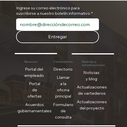
Ingrese su correo electrónico para
suscribirse a nuestro boletín informativo
*
Entregar
Recursos
Contáctenos
Noticias y
actualizaciones
Portal del
Directorio
Noticias
empleado
Llamar
y blog
Portal
a la
Actualizaciones
de
oficina
de vertederos
ofertas
principal
Actualizaciones
Acuerdos
Formulario
del proyecto
gubernamentales
de
consulta