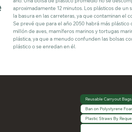
año. Una bolsa de plástico promedio no se descomp
e
aproximadamente 12 minutos. Los plásticos de un s
la basura en las carreteras, ya que contaminan el c
Se prevé que para el año 2050 habrá más plástico 
millón de aves, mamíferos marinos y tortugas ma
plástica, ya que a menudo confunden las bolsas c
plástico o se enredan en él.
Reusable Carryout Bags
Ban on Polystyrene Foa
Plastic Straws By Reque