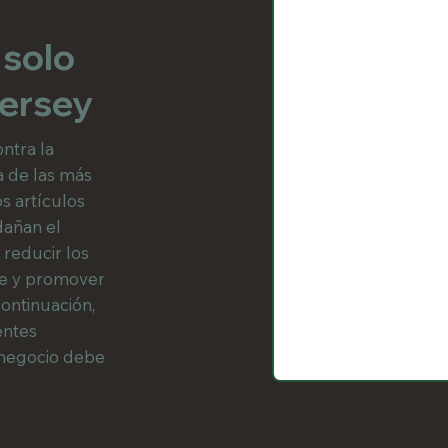
 solo
ersey
ntra la
a de las más
os artículos
añan el
 reducir los
tre y promover
continuación,
entes
 negocio debe