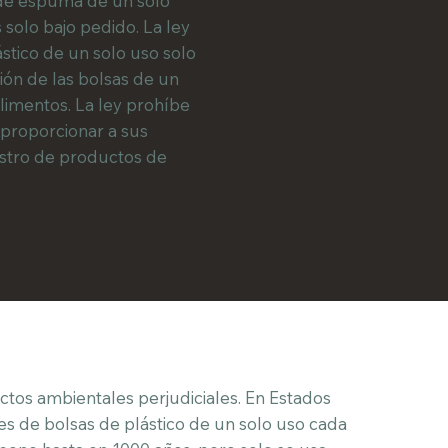
 de espuma de un solo
 solo bajo pedido. La ley
stico de un solo uso solo
ción de las bolsas de un
alimentos. La ley prohíbe
 proporcionar a sus
nistro de productos de
ctos ambientales perjudiciales. En Estados
es de bolsas de plástico de un solo uso cada