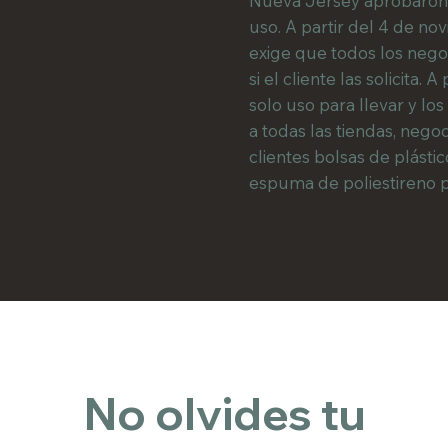
Nueva Jersey aprobaron 
uso. A partir del 4 de nov
exige que todos los negoc
si el cliente las solicita
solo uso para llevar y lo
a todas las tiendas, neg
clientes bolsas de plásti
espuma de poliestireno p
No olvides tu