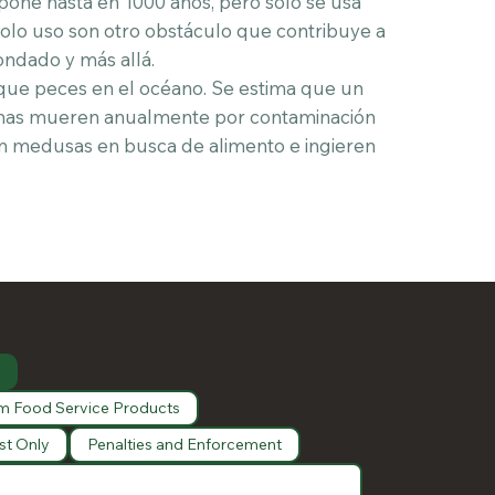
one hasta en 1000 años, pero solo se usa
olo uso son otro obstáculo que contribuye a
ondado y más allá.
que peces en el océano. Se estima que un
rinas mueren anualmente por contaminación
on medusas en busca de alimento e ingieren
m Food Service Products
st Only
Penalties and Enforcement