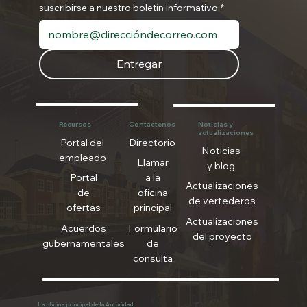
suscribirse a nuestro boletín informativo
*
Entregar
Recursos
Contáctenos
Noticias y
actualizaciones
Portal del
Directorio
Noticias
empleado
Llamar
y blog
Portal
a la
Actualizaciones
de
oficina
de vertederos
ofertas
principal
Actualizaciones
Acuerdos
Formulario
del proyecto
gubernamentales
de
consulta
La oficina principal de la Autoridad